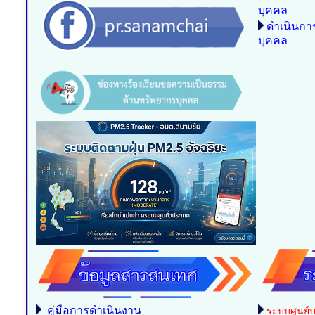
บุคคล
ดำเนินก
บุคคล
คู่มือการดำเนินงาน
ระบบศูนย์บ