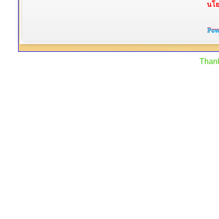
นโย
Than