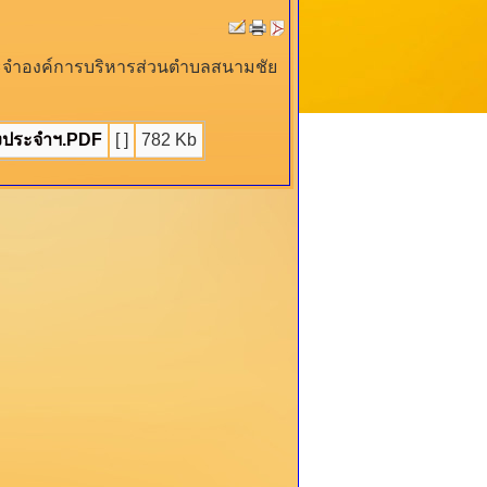
ะจำองค์การบริหารส่วนตำบลสนามชัย
้งประจำฯ.PDF
[ ]
782 Kb