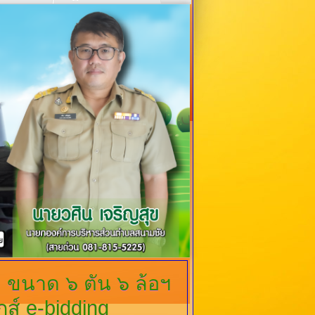
ขนาด ๖ ตัน ๖ ล้อฯ
ส์ e-bidding