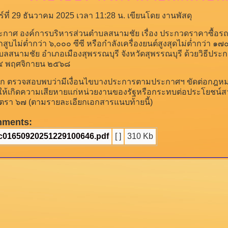
ร์ที่ 29 ธันวาคม 2025 เวลา 11:28 น.
เขียนโดย งานพัสดุ
กาศ องค์การบริหารส่วนตำบลสนามชัย เรื่อง ประกวดราคาซื้อรถ
ูบไม่ต่ำกว่า ๖,๐๐๐ ซีซี หรือกำลังเครื่องยนต์สูงสุดไม่ต่ำกว่า ๑๗
ลสนามชัย อำเภอเมืองสุพรรณบุรี จังหวัดสุพรรณบุรี ด้วยวิธีประก
 ๒๔ พฤศจิกายน ๒๕๖๘
จาก ตรวจสอบพบว่ามีเงื่อนไขบางประการตามประกาศฯ ขัดต่อกฎหม
ให้เกิดความเสียหายแก่หน่วยงานของรัฐหรือกระทบต่อประโยชน์สา
รา ๖๗ (ตามรายละเอียกเอกสารแนบท้ายนี้)
hments:
c01650920251229100646.pdf
[ ]
310 Kb