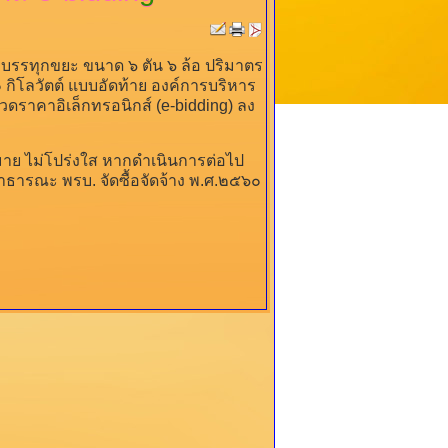
บรรทุกขยะ ขนาด ๖ ตัน ๖ ล้อ ปริมาตร
๐ กิโลวัตต์ แบบอัดท้าย องค์การบริหาร
วดราคาอิเล็กทรอนิกส์ (e-bidding) ลง
าย ไม่โปร่งใส หากดำเนินการต่อไป
ธารณะ พรบ. จัดซื้อจัดจ้าง พ.ศ.๒๕๖๐