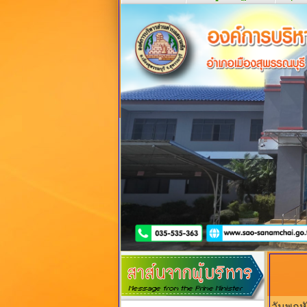
วันพฤหั