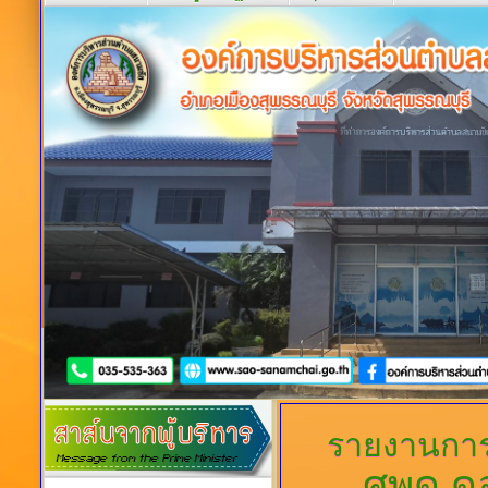
รายงานการ
ศพด.ด