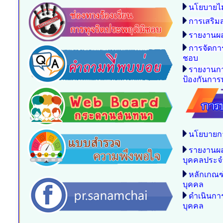
นโยบายไม
การเสริม
รายงานผล
การจัดกา
ชอบ
รายงานกา
ป้องกันการท
นโยบายก
รายงานผ
บุคคลประจ
หลักเกณฑ
บุคคล
ดำเนินก
บุคคล