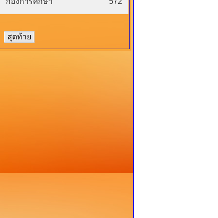
กองการศึกษา
572
สุดท้าย