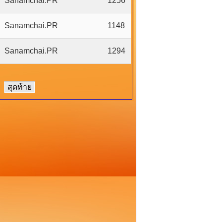
Sanamchai.PR
1256
Sanamchai.PR
1148
Sanamchai.PR
1294
สุดท้าย